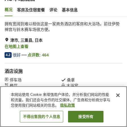
概况
客房及住宿套餐
评论
基本信息
拥有宽阔到难以相信这是一家商务酒店的客房和大浴场。前往伊势
神宫与铃木赛车场很方便。
津市, 三重县, 日本
在地图上查看
很好
点评数:
464
4.2
酒店设施
停车场
桑拿
餐厅
大浴室
本网站使用 Cookie 来增强用户体验，并分析我们网站的性能
和流量。我们还会与合作的社交媒体、广告商和分析商分享与
首页
日本
三重县
津市
AU车站酒店
您使用我们网站相关的信息。
隐私政策
不得出售我的个人信息
接受所有
搜索客房