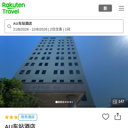
to
新
top
page
AU车站酒店
21/8/2026
-
22/8/2026
|
2位住客
|
1间
147
商务酒店
AU车站酒店