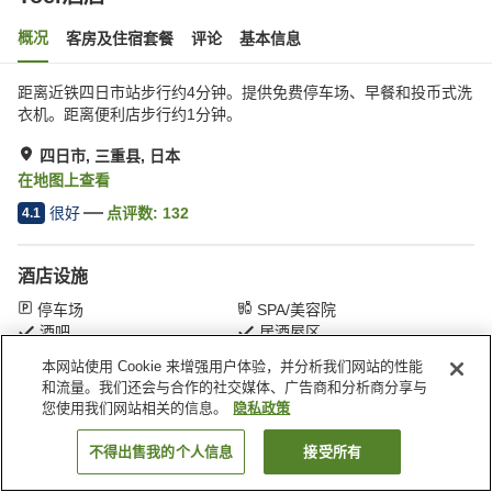
概况
客房及住宿套餐
评论
基本信息
距离近铁四日市站步行约4分钟。提供免费停车场、早餐和投币式洗
衣机。距离便利店步行约1分钟。
四日市, 三重县, 日本
在地图上查看
很好
点评数:
132
4.1
酒店设施
停车场
SPA/美容院
酒吧
居酒屋区
本网站使用 Cookie 来增强用户体验，并分析我们网站的性能
和流量。我们还会与合作的社交媒体、广告商和分析商分享与
首页
日本
三重县
四日市
Toei酒店
您使用我们网站相关的信息。
隐私政策
不得出售我的个人信息
接受所有
搜索客房