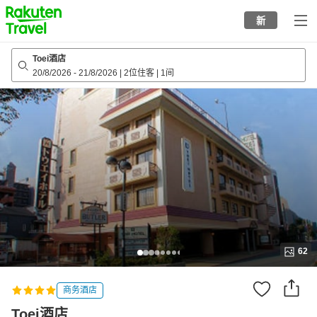
to
新
top
page
Toei酒店
20/8/2026
-
21/8/2026
|
2位住客
|
1间
62
商务酒店
Toei酒店