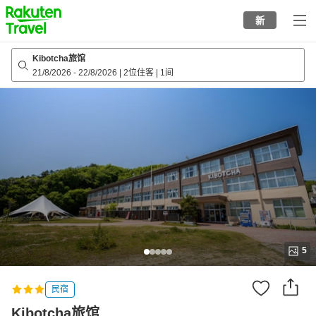
to
新
top
page
Kibotcha旅馆
21/8/2026
-
22/8/2026
|
2位住客
|
1间
5
民宿
Kibotcha旅馆