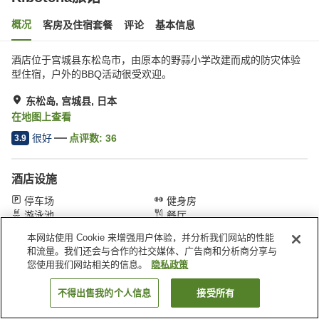
概况
客房及住宿套餐
评论
基本信息
酒店位于宫城县东松岛市，由原本的野蒜小学改建而成的防灾体验
型住宿，户外的BBQ活动很受欢迎。
东松岛, 宫城县, 日本
在地图上查看
很好
点评数:
36
3.9
酒店设施
停车场
健身房
游泳池
餐厅
本网站使用 Cookie 来增强用户体验，并分析我们网站的性能
和流量。我们还会与合作的社交媒体、广告商和分析商分享与
首页
日本
宫城县
东松岛
Kibotcha旅馆
您使用我们网站相关的信息。
隐私政策
不得出售我的个人信息
接受所有
搜索客房