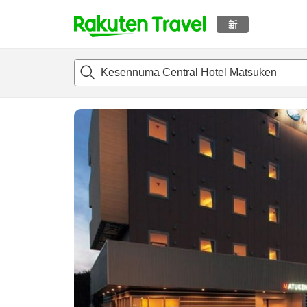
新
t
概况
客房及住宿套餐
评论
设施
o
p
P
a
g
e
_
s
e
a
r
c
h