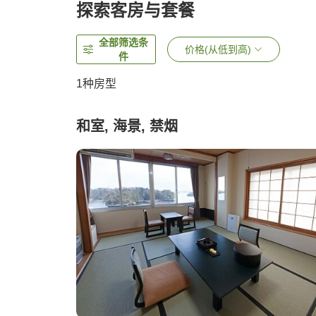
探索客房与套餐
全部筛选条
价格(从低到高)
件
1种房型
和室, 海景, 禁烟