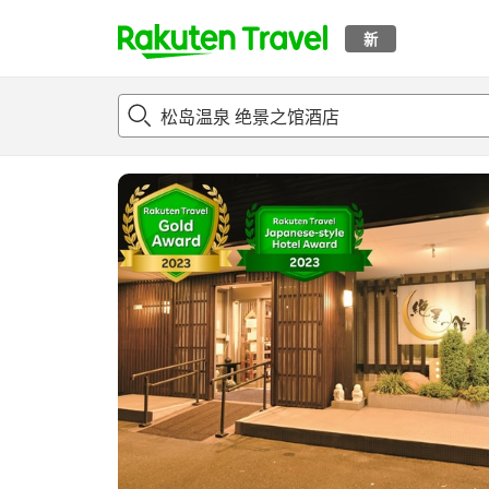
新
t
概况
客房及住宿套餐
评论
亮点
设施
o
p
P
a
g
e
_
s
e
a
r
c
h