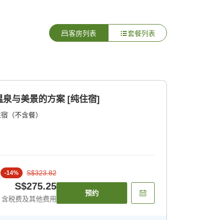
客房列表
套餐列表
泉与美景的方案 [纯住宿]
住宿（不含餐）
S$323.82
-
14
%
S$275.25
预约
含税费及其他费用