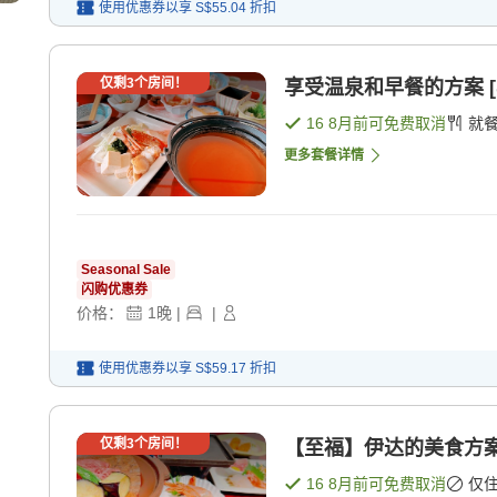
使用优惠券以享
S$55.04
折扣
仅剩
3
个房间！
享受温泉和早餐的方案 [
16 8月
前可免费取消
就
更多套餐详情
Seasonal Sale
闪购优惠券
价格：
1
晚
|
|
使用优惠券以享
S$59.17
折扣
仅剩
3
个房间！
【至福】伊达的美食方
16 8月
前可免费取消
仅