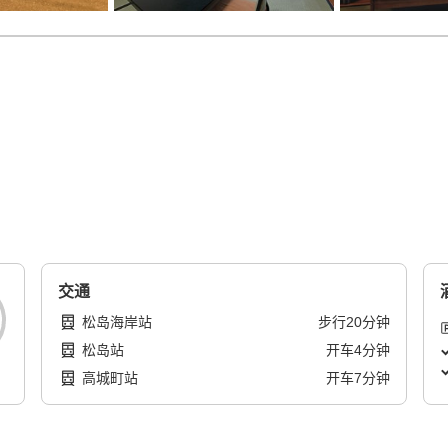
交通
松岛海岸站
步行
20
分钟
松岛站
开车
4
分钟
高城町站
开车
7
分钟