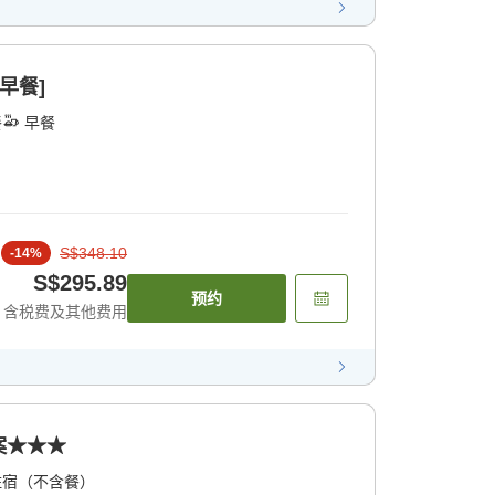
早餐]
餐
早餐
S$348.10
-
14
%
S$295.89
预约
含税费及其他费用
案★★★
住宿（不含餐）