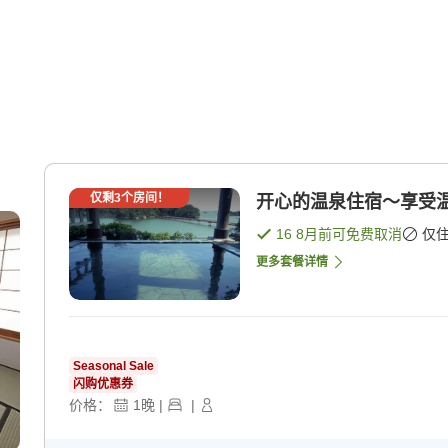
仅剩
3
个房间！
开心的温泉住宿～享受温
16 8月
前可免费取消
仅
更多套餐详情
Seasonal Sale
闪购优惠券
价格：
1
晚
|
|