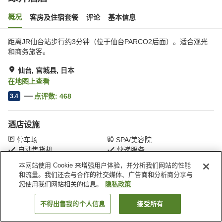
概况
客房及住宿套餐
评论
基本信息
距离JR仙台站步行约3分钟（位于仙台PARCO2后面）。适合观光
和商务旅客。
仙台, 宫城县, 日本
在地图上查看
点评数:
468
3.4
酒店设施
停车场
SPA/美容院
自动售货机
快递服务
本网站使用 Cookie 来增强用户体验，并分析我们网站的性能
和流量。我们还会与合作的社交媒体、广告商和分析商分享与
首页
日本
宫城县
仙台
绿井酒店
您使用我们网站相关的信息。
隐私政策
不得出售我的个人信息
接受所有
搜索客房