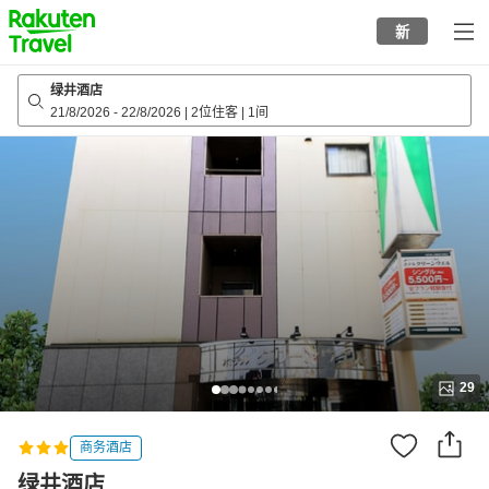
to
新
top
page
绿井酒店
21/8/2026
-
22/8/2026
|
2位住客
|
1间
29
商务酒店
绿井酒店