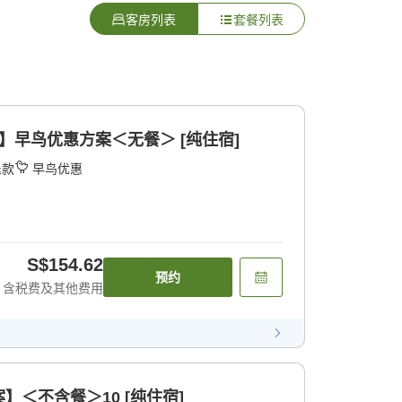
客房列表
套餐列表
】早鸟优惠方案＜无餐＞ [纯住宿]
退款
早鸟优惠
S$154.62
预约
含税费及其他费用
＜不含餐＞10 [纯住宿]