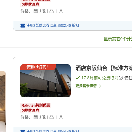
闪购优惠券
价格：
1
晚
|
|
使用2张优惠券以享
S$32.40
折扣
显示其它
9
个计
仅剩
1
个房间！
酒店京阪仙台【标准方案】
17 8月
前可免费取消
仅
更多套餐详情
Rakuten特别优惠
闪购优惠券
价格：
1
晚
|
|
使用2张优惠券以享
S$44.40
折扣