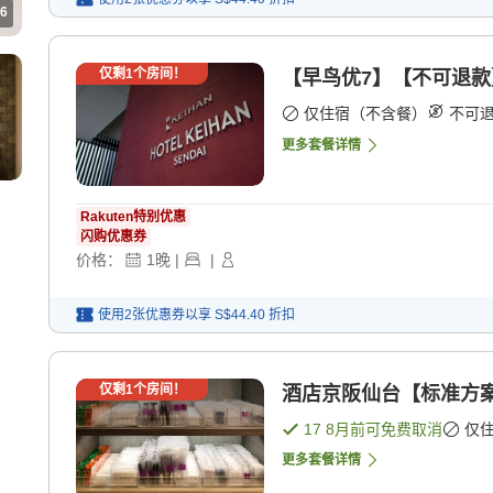
6
仅剩
1
个房间！
【早鸟优7】【不可退款
仅住宿（不含餐）
不可
更多套餐详情
Rakuten特别优惠
闪购优惠券
价格：
1
晚
|
|
使用2张优惠券以享
S$44.40
折扣
仅剩
1
个房间！
酒店京阪仙台【标准方案】
17 8月
前可免费取消
仅
更多套餐详情