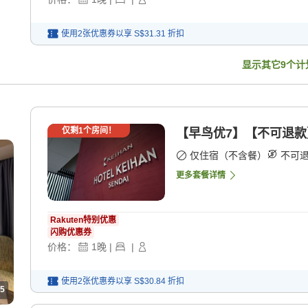
使用2张优惠券以享
S$31.31
折扣
显示其它
9
个计
仅剩
1
个房间！
【早鸟优7】【不可退款
仅住宿（不含餐）
不可
更多套餐详情
Rakuten特别优惠
闪购优惠券
价格：
1
晚
|
|
使用2张优惠券以享
S$30.84
折扣
5