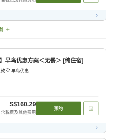
划
】早鸟优惠方案＜无餐＞ [纯住宿]
退款
早鸟优惠
S$160.29
预约
含税费及其他费用