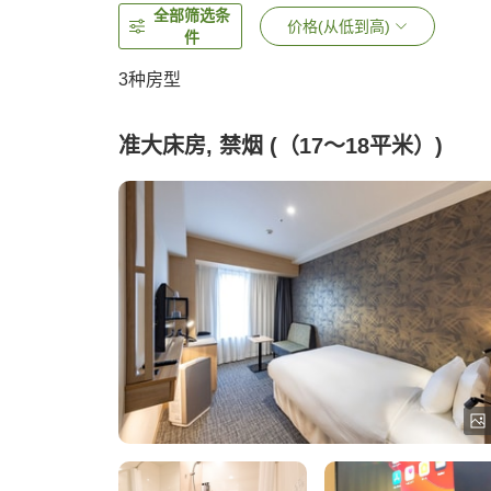
全部筛选条
价格(从低到高)
件
3
种房型
准大床房, 禁烟 (（17～18平米）)