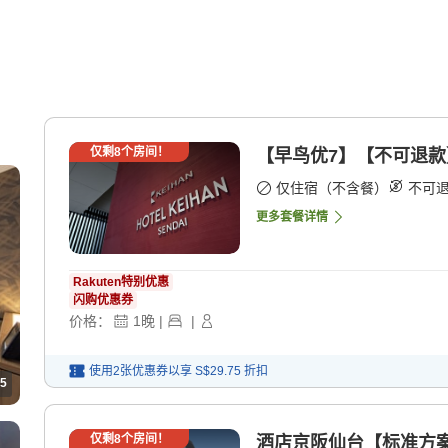
仅剩
8
个房间！
【早鸟优7】【不可退款
仅住宿（不含餐）
不可
更多套餐详情
Rakuten特别优惠
闪购优惠券
价格：
1
晚
|
|
使用2张优惠券以享
S$29.75
折扣
5
仅剩
8
个房间！
酒店京阪仙台【标准方案】