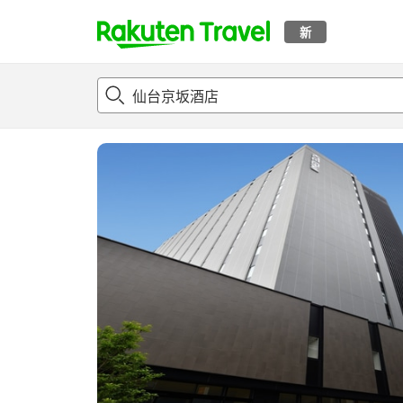
新
t
概况
客房及住宿套餐
评论
设施
o
p
P
a
g
e
_
s
e
a
r
c
h