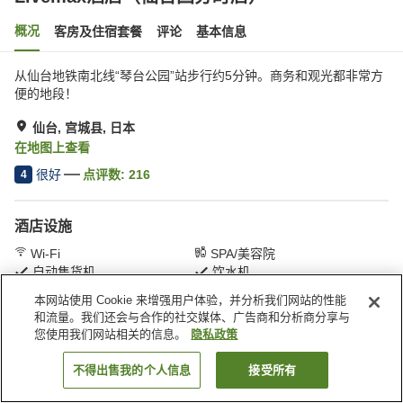
概况
客房及住宿套餐
评论
基本信息
从仙台地铁南北线“琴台公园”站步行约5分钟。商务和观光都非常方
便的地段！
仙台, 宫城县, 日本
在地图上查看
很好
点评数:
216
4
酒店设施
Wi-Fi
SPA/美容院
自动售货机
饮水机
本网站使用 Cookie 来增强用户体验，并分析我们网站的性能
和流量。我们还会与合作的社交媒体、广告商和分析商分享与
首页
日本
宫城县
仙台
Livemax酒店（仙台国分町店）
您使用我们网站相关的信息。
隐私政策
不得出售我的个人信息
接受所有
搜索客房