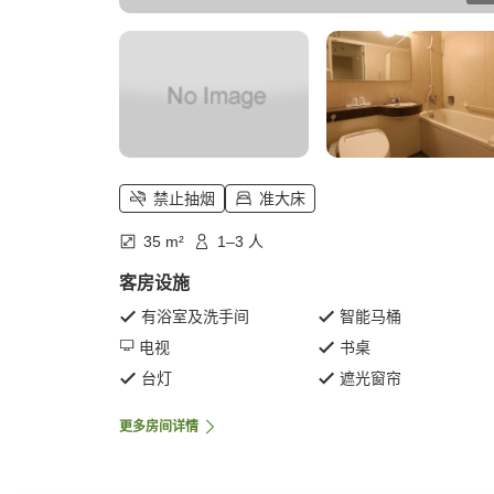
禁止抽烟
准大床
35 m²
1–3 人
客房设施
有浴室及洗手间
智能马桶
电视
书桌
台灯
遮光窗帘
更多房间详情