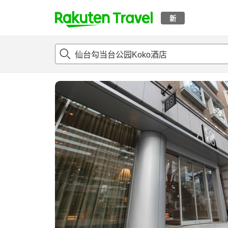
新
t
概况
客房及住宿套餐
评论
设施
o
p
P
a
g
e
_
s
e
a
r
c
h