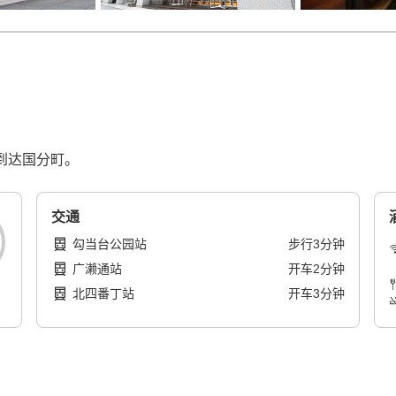
可到达国分町。
交通
勾当台公园站
步行
3
分钟
广濑通站
开车
2
分钟
北四番丁站
开车
3
分钟