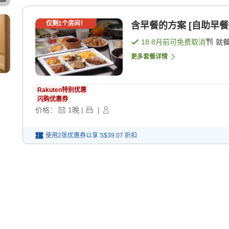
仅剩
1
个房间！
含早餐的方案 [自助早餐
18 8月
前可免费取消
就
更多套餐详情
Rakuten特别优惠
闪购优惠券
价格：
1
晚
|
|
使用2张优惠券以享
S$39.07
折扣