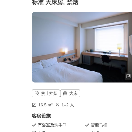
标准 大床房, 禁烟
禁止抽烟
大床
16.5 m²
1–2 人
客房设施
有浴室及洗手间
智能马桶