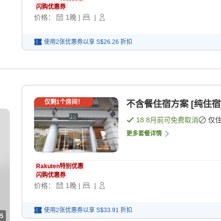
闪购优惠券
价格：
1
晚
|
|
使用2张优惠券以享
S$26.26
折扣
仅剩
1
个房间！
不含餐住宿方案 [纯住宿
18 8月
前可免费取消
仅
更多套餐详情
Rakuten特别优惠
闪购优惠券
价格：
1
晚
|
|
使用2张优惠券以享
S$33.91
折扣
5