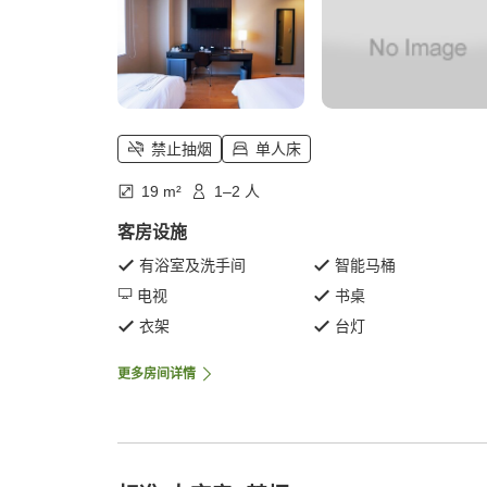
禁止抽烟
单人床
19 m²
1–2 人
客房设施
有浴室及洗手间
智能马桶
电视
书桌
衣架
台灯
更多房间详情