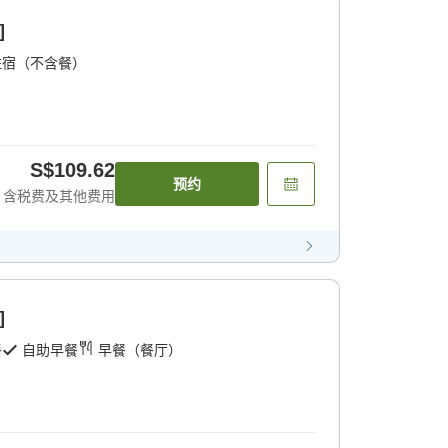
]
住宿（不含餐）
S$109.62
预约
含税费及其他费用
]
餐
自助早餐
早餐（餐厅）