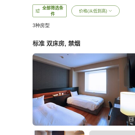
全部筛选条
价格(从低到高)
件
3
种房型
标准 双床房, 禁烟