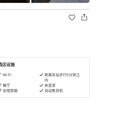
酒店设施
Wi-Fi
距离车站步行5分钟之
内
餐厅
休息室
全馆禁烟
自动售货机