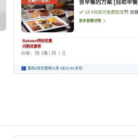
仅剩
5
个房间！
含早餐的方案 [自助早餐
18 8月
前可免费取消
就
更多套餐详情
Rakuten特别优惠
闪购优惠券
价格：
1
晚
|
|
使用2张优惠券以享
S$23.44
折扣