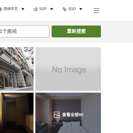
简体中文
SGP
SGD
搜索客房
1
个房间
重新搜索
查看全部
80