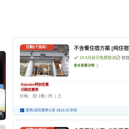
仅剩
5
个房间！
不含餐住宿方案 [纯住宿
18 8月
前可免费取消
仅
更多套餐详情
Rakuten特别优惠
闪购优惠券
价格：
1
晚
|
|
使用2张优惠券以享
S$18.28
折扣
5