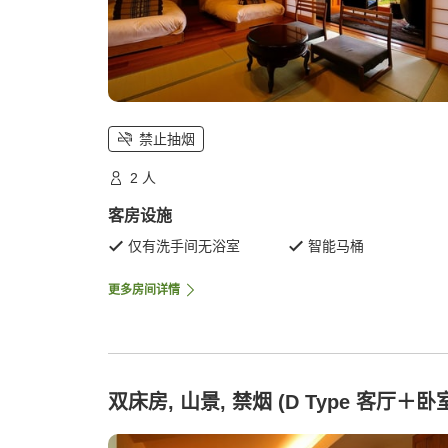
禁止抽烟
2 人
客房设施
仅有洗手间无浴室
智能马桶
更多房间详情
双床房, 山景, 禁烟 (D Type 客厅＋卧