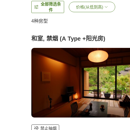
全部筛选条
价格(从低到高)
件
4
种房型
和室, 禁烟 (A Type +阳光房)
禁止抽烟