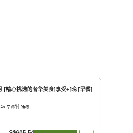
 [精心挑选的奢华美食]享受+[晚 [早餐]
餐
早餐
晚餐
S$605.54