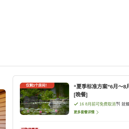
仅剩
3
个房间！
“夏季标准方案”6月〜8月
[晚餐]
16 8月
前可免费取消
就
更多套餐详情