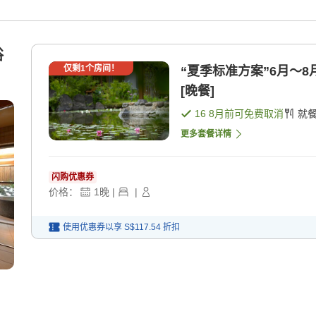
浴
仅剩
1
个房间！
“夏季标准方案”6月〜8月
[晚餐]
16 8月
前可免费取消
就
更多套餐详情
闪购优惠券
价格：
1
晚
|
|
使用优惠券以享
S$117.54
折扣