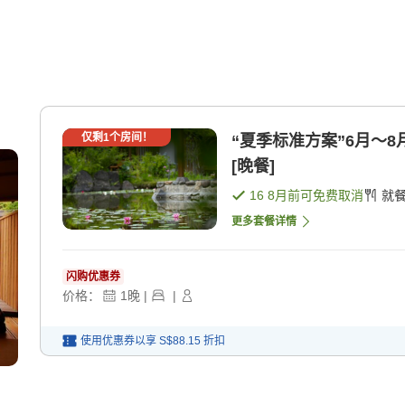
仅剩
1
个房间！
“夏季标准方案”6月〜8月
[晚餐]
16 8月
前可免费取消
就
更多套餐详情
闪购优惠券
价格：
1
晚
|
|
使用优惠券以享
S$88.15
折扣