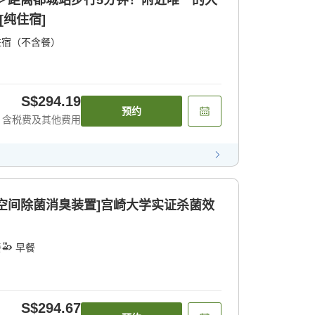
＞距离都城站步行5分钟！附近唯一的大
[纯住宿]
住宿（不含餐）
S$294.19
预约
含税费及其他费用
配备空间除菌消臭装置]宫崎大学实证杀菌效
餐
早餐
S$294.67