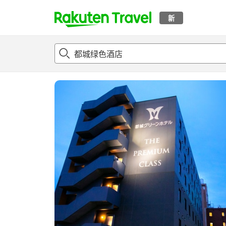
新
t
概况
客房及住宿套餐
评论
设施
o
p
P
a
g
e
_
s
e
a
r
c
h