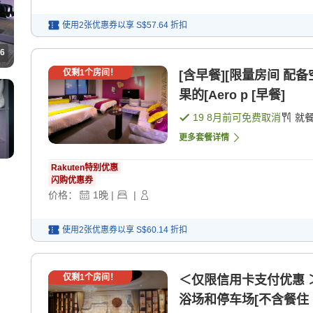
使用2张优惠券以享
S$57.64
折扣
6
仅剩
1
个房间！
[含早餐][限量房间 
果的[Aero p [早餐]
19 8月
前可免费取消
就
更多套餐详情
Rakuten特别优惠
闪购优惠券
价格：
1
晚
|
|
使用2张优惠券以享
S$60.14
折扣
仅剩
1
个房间！
＜仅限信用卡支付优惠 
浴场和停车场[不含餐住 