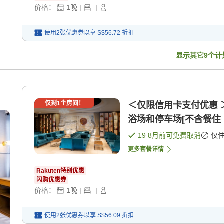
价格：
1
晚
|
|
使用2张优惠券以享
S$56.72
折扣
显示其它
9
个计
仅剩
1
个房间！
＜仅限信用卡支付优惠 
浴场和停车场[不含餐住 
19 8月
前可免费取消
仅
更多套餐详情
Rakuten特别优惠
闪购优惠券
价格：
1
晚
|
|
使用2张优惠券以享
S$56.09
折扣