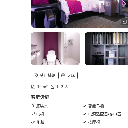
禁止抽烟
大床
19 m²
1–2 人
客房设施
瓶装水
智能马桶
电视
电源适配器/充电器
地毯
按摩椅