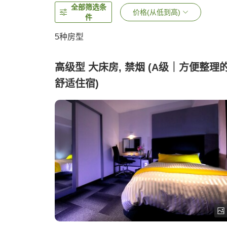
全部筛选条
价格(从低到高)
件
5
种房型
高级型 大床房, 禁烟 (A级｜方便整理
舒适住宿)