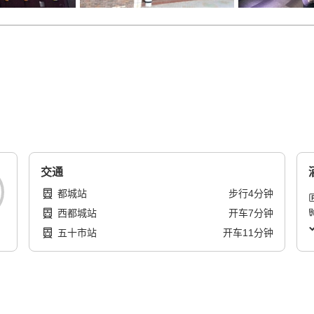
交通
都城站
步行
4
分钟
西都城站
开车
7
分钟
五十市站
开车
11
分钟