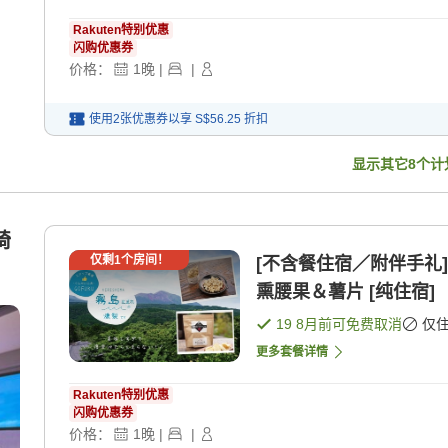
Rakuten特别优惠
闪购优惠券
价格：
1
晚
|
|
使用2张优惠券以享
S$56.25
折扣
显示其它
8
个计
椅
仅剩
1
个房间！
[不含餐住宿／附伴手礼]
熏腰果＆薯片 [纯住宿]
19 8月
前可免费取消
仅
更多套餐详情
Rakuten特别优惠
闪购优惠券
价格：
1
晚
|
|