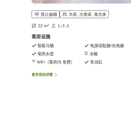
禁止抽烟
大床, 沙发床, 准大床
22 m²
1–3 人
客房设施
智能马桶
电源适配器/充电器
电热水壶
冰箱
WiFi（客房内 免费）
有浴缸
更多房间详情