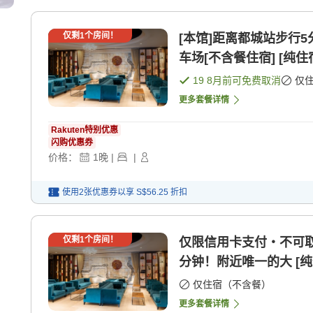
仅剩
1
个房间！
[本馆]距离都城站步行
车场[不含餐住宿] [纯住
19 8月
前可免费取消
仅
更多套餐详情
Rakuten特别优惠
闪购优惠券
价格：
1
晚
|
|
使用2张优惠券以享
S$56.25
折扣
仅剩
1
个房间！
仅限信用卡支付・不可取
分钟！附近唯一的大 [纯
仅住宿（不含餐）
更多套餐详情