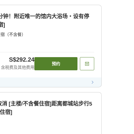
5分钟！附近唯一的馆内大浴场・设有停
宿]
住宿（不含餐）
S$292.24
预约
含税费及其他费用
消 [主楼/不含餐住宿]距离都城站步行5
住宿]