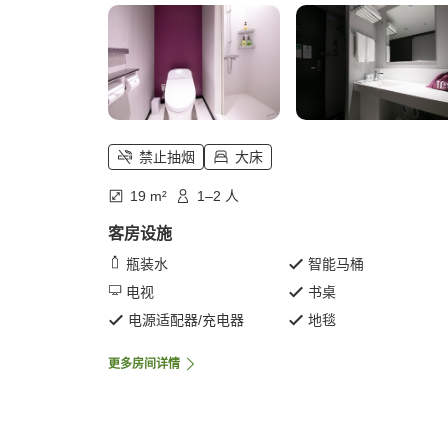
禁止抽烟
大床
19 m²
1–2 人
客房设施
瓶装水
智能马桶
电视
书桌
电源适配器/充电器
地毯
更多房间详情