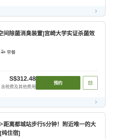
配备空间除菌消臭装置]宫崎大学实证杀菌效
餐
早餐
S$312.48
预约
含税费及其他费用
＞距离都城站步行5分钟！附近唯一的大
[纯住宿]