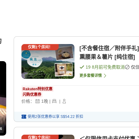
的
仅剩
1
个房间！
[不含餐住宿／附伴手礼]
熏腰果＆薯片 [纯住宿]
19 8月
前可免费取消
仅
更多套餐详情
Rakuten特别优惠
闪购优惠券
价格：
1
晚
|
|
使用2张优惠券以享
S$54.22
折扣
6
仅剩
1
个房间！