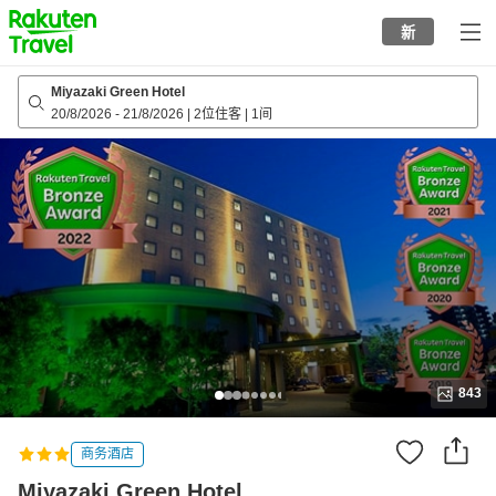
to
新
top
page
Miyazaki Green Hotel
20/8/2026
-
21/8/2026
|
2位住客
|
1间
843
商务酒店
Miyazaki Green Hotel