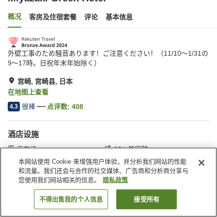
概况
客房及住宿套餐
评论
基本信息
外壁工事のため騒音あります！ご注意ください！（11/10〜1/31の
9〜17時。日祝年末年始除く）
宫崎, 宫崎县, 日本
在地图上查看
很棒
点评数:
408
4.3
酒店设施
停车场
SPA/美容院
休息室
自动售货机
本网站使用 Cookie 来增强用户体验，并分析我们网站的性能
和流量。我们还会与合作的社交媒体、广告商和分析商分享与
您使用我们网站相关的信息。
隐私政策
首页
日本
宫崎县
宫崎
Miyazaki Green Hotel
不得出售我的个人信息
接受所有
搜索客房