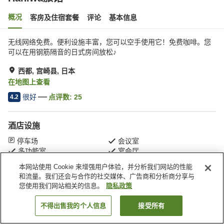
概况
客房及住宿套餐
评论
基本信息
无线网络免费。便利设施丰富，您可以空手使用它！免费咖啡。您
可以在用钢筋隔音的日式房间放松♪
西都, 宫崎县, 日本
在地图上查看
很好
点评数:
25
4.2
酒店设施
停车场
会议室
多功能室
宴会厅
本网站使用 Cookie 来增强用户体验，并分析我们网站的性能
和流量。我们还会与合作的社交媒体、广告商和分析商分享与
首页
日本
宫崎县
西都
Haniwa旅馆
您使用我们网站相关的信息。
隐私政策
不得出售我的个人信息
接受所有
搜索客房