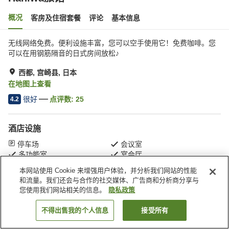
概况
客房及住宿套餐
评论
基本信息
无线网络免费。便利设施丰富，您可以空手使用它！免费咖啡。您
可以在用钢筋隔音的日式房间放松♪
西都, 宫崎县, 日本
在地图上查看
很好
点评数:
25
4.2
酒店设施
停车场
会议室
多功能室
宴会厅
本网站使用 Cookie 来增强用户体验，并分析我们网站的性能
和流量。我们还会与合作的社交媒体、广告商和分析商分享与
首页
日本
宫崎县
西都
Haniwa旅馆
您使用我们网站相关的信息。
隐私政策
不得出售我的个人信息
接受所有
搜索客房