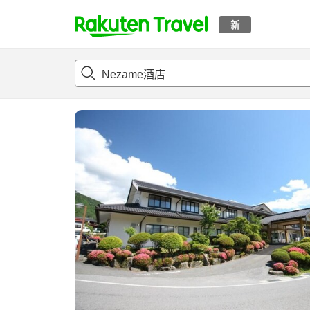
新
t
概况
客房及住宿套餐
评论
设施
o
p
P
a
g
e
_
s
e
a
r
c
h