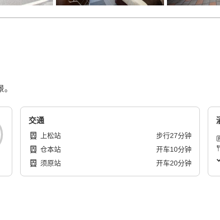
景。
交通
上松站
步行
27
分钟
仓本站
开车
10
分钟
须原站
开车
20
分钟