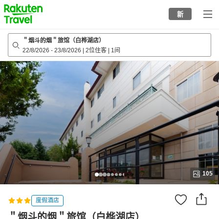
to
新
top
page
＂烟斗的烟＂旅馆（白桦湖店）
22/8/2026
-
23/8/2026
|
2位住客
|
1间
105
度假酒店
＂烟斗的烟＂旅馆（白桦湖店）