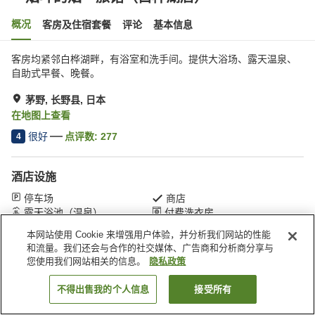
概况
客房及住宿套餐
评论
基本信息
客房均紧邻白桦湖畔，有浴室和洗手间。提供大浴场、露天温泉、
自助式早餐、晚餐。
茅野, 长野县, 日本
在地图上查看
很好
点评数:
277
4
酒店设施
停车场
商店
露天浴池（温泉）
付费洗衣房
本网站使用 Cookie 来增强用户体验，并分析我们网站的性能
和流量。我们还会与合作的社交媒体、广告商和分析商分享与
首页
日本
长野县
茅野
＂烟斗的烟＂旅馆（白桦湖店）
您使用我们网站相关的信息。
隐私政策
不得出售我的个人信息
接受所有
搜索客房