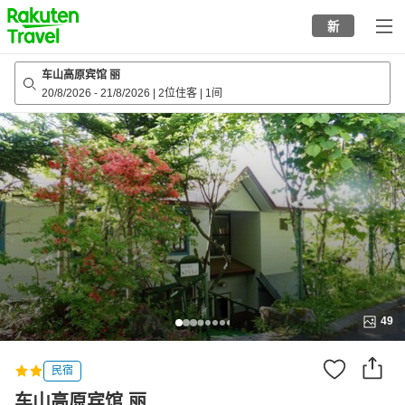
to
新
top
page
车山高原宾馆 丽
20/8/2026
-
21/8/2026
|
2位住客
|
1间
49
民宿
车山高原宾馆 丽