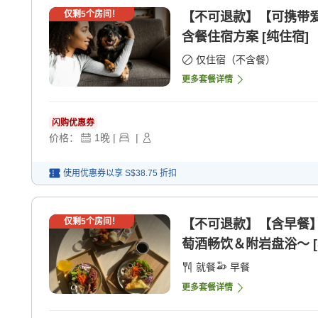
仅剩
5
个房间！
【不可退款】【可携带
含餐住宿方案 [纯住宿]
仅住宿（不含餐）
更多套餐详情
闪购优惠券
价格：
1
晚
|
|
使用优惠券以享
S$38.75
折扣
仅剩
5
个房间！
【不可退款】【含早餐
萄酒畅饮＆附岩盘浴〜 [
就餐
早餐
更多套餐详情