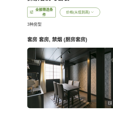
全部筛选条
价格(从低到高)
件
3
种房型
套房 套房, 禁烟 (厨房套房)