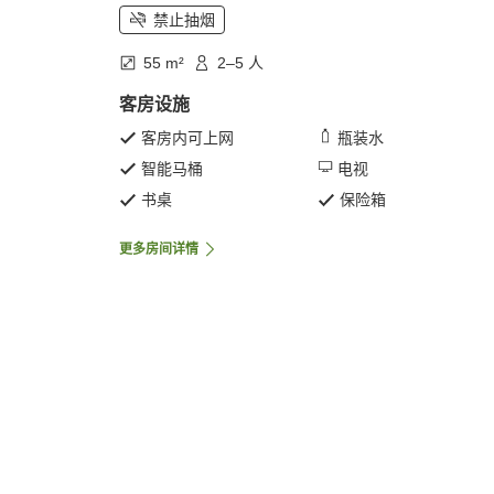
禁止抽烟
55 m²
2–5 人
客房设施
客房内可上网
瓶装水
智能马桶
电视
书桌
保险箱
更多房间详情