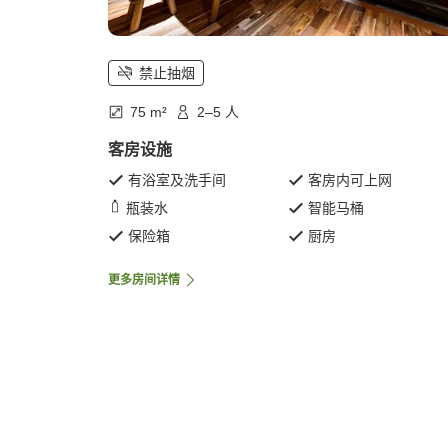
禁止抽烟
75 m²
2–5 人
客房设施
有浴室及洗手间
客房内可上网
瓶装水
智能马桶
保险箱
厨房
更多房间详情