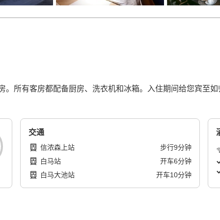
房。所有客房都配备厨房、洗衣机和冰箱。入住期间给您宾至如
交通
信浓森上站
步行
9
分钟
白马站
开车
6
分钟
白马大池站
开车
10
分钟