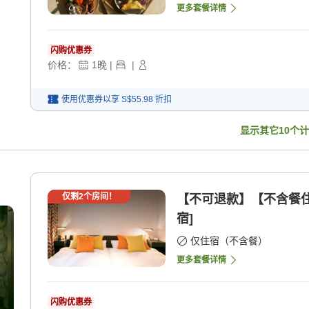
更多套餐详情
闪购优惠券
价格：
1
晚
|
|
使用优惠券以享
S$55.98
折扣
显示其它
10
个计
仅剩
2
个房间！
【不可退款】【不含餐住
宿]
仅住宿（不含餐）
更多套餐详情
闪购优惠券