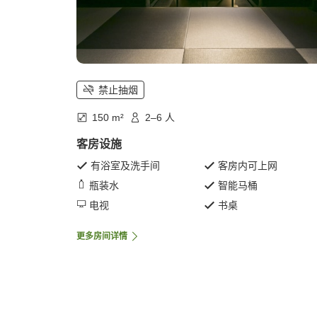
禁止抽烟
150 m²
2–6 人
客房设施
有浴室及洗手间
客房内可上网
瓶装水
智能马桶
电视
书桌
更多房间详情