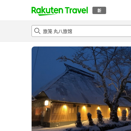
新
t
概况
客房及住宿套餐
评论
设施
o
p
P
a
g
e
_
s
e
a
r
c
h