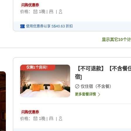
闪购优惠券
价格：
1
晚
|
|
使用优惠券以享
S$40.63
折扣
显示其它
10
个计
仅剩
1
个房间！
【不可退款】【不含餐住
宿]
仅住宿（不含餐）
更多套餐详情
闪购优惠券
价格：
1
晚
|
|