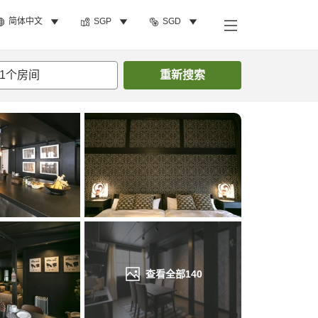
简体中文
SGP
SGD
搜索客房
1
个房间
重新搜索
查看全部
140