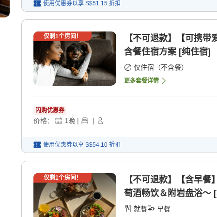
使用优惠券以享
S$51.15
折扣
仅剩
1
个房间！
【不可退款】【可携带
含餐住宿方案 [纯住宿]
仅住宿（不含餐）
更多套餐详情
闪购优惠券
价格：
1
晚
|
|
使用优惠券以享
S$54.10
折扣
仅剩
1
个房间！
【不可退款】【含早餐
萄酒畅饮＆附岩盘浴〜 [
就餐
早餐