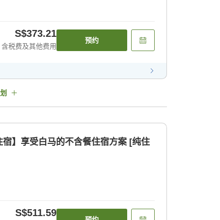
S$373.21
预约
含税费及其他费用
划
宿】享受白马的不含餐住宿方案 [纯住
S$511.59
预约