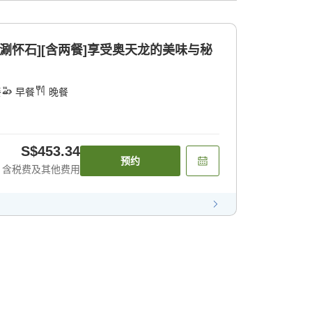
肉涮怀石][含两餐]享受奥天龙的美味与秘
餐
早餐
晚餐
S$453.34
预约
含税费及其他费用