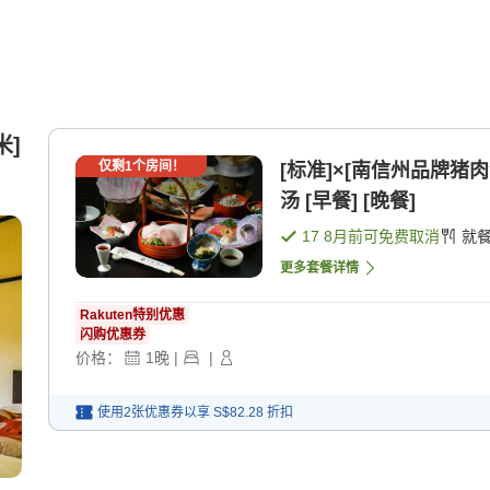
米]
仅剩
1
个房间！
[标准]×[南信州品牌猪
汤 [早餐] [晚餐]
17 8月
前可免费取消
就
更多套餐详情
Rakuten特别优惠
闪购优惠券
价格：
1
晚
|
|
使用2张优惠券以享
S$82.28
折扣