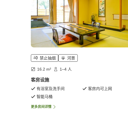
禁止抽烟
河景
16.2 m²
1–4 人
客房设施
有浴室及洗手间
客房内可上网
智能马桶
更多房间详情