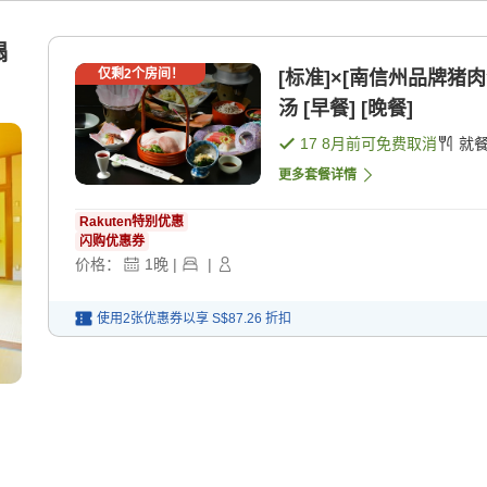
榻
仅剩
2
个房间！
[标准]×[南信州品牌猪
汤 [早餐] [晚餐]
17 8月
前可免费取消
就
更多套餐详情
Rakuten特别优惠
闪购优惠券
价格：
1
晚
|
|
使用2张优惠券以享
S$87.26
折扣