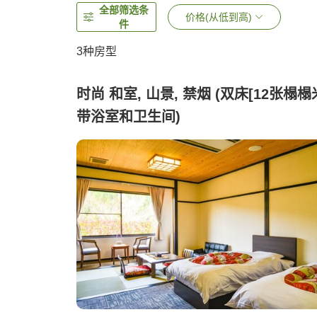
全部筛选条
价格(从低到高)
件
3
种房型
时尚 和室, 山景, 禁烟 (双床[12张榻榻
带浴室和卫生间)