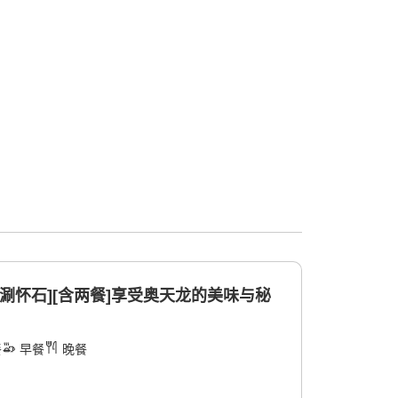
肉涮怀石][含两餐]享受奥天龙的美味与秘
餐
早餐
晚餐