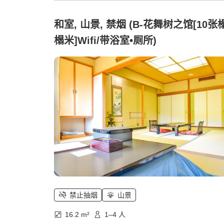
和室, 山景, 禁烟 (B-花舞树之馆[10张
榻米]Wifi/带浴室•厕所)
禁止抽烟
山景
16.2 m²
1–4 人