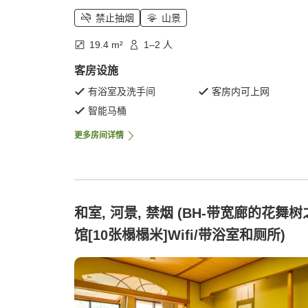
禁止抽烟
山景
19.4 m²
1–2 人
客房设施
有浴室及洗手间
客房内可上网
智能马桶
更多房间详情
和室, 河景, 禁烟 (BH-带宽廊的花舞树
馆[10张榻榻米]Wifi/带浴室和厕所)