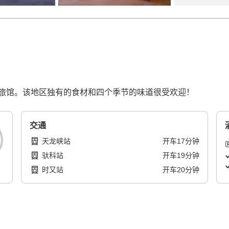
旅馆。该地区独有的食材和四个季节的味道很受欢迎！
交通
天龙峡站
开车
17
分钟
驮科站
开车
19
分钟
时又站
开车
20
分钟