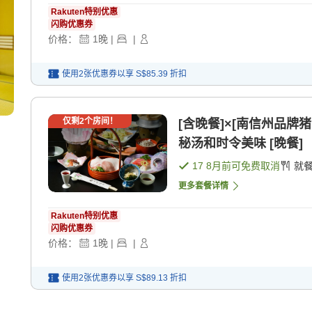
Rakuten特别优惠
闪购优惠券
价格：
1
晚
|
|
使用2张优惠券以享
S$85.39
折扣
仅剩
2
个房间！
[含晚餐]×[南信州品
秘汤和时令美味 [晚餐]
17 8月
前可免费取消
就
更多套餐详情
Rakuten特别优惠
闪购优惠券
价格：
1
晚
|
|
使用2张优惠券以享
S$89.13
折扣