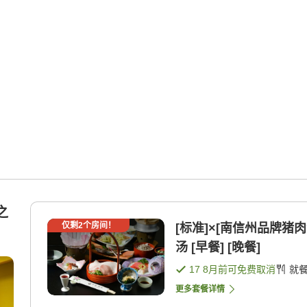
之
仅剩
2
个房间！
[标准]×[南信州品牌猪
汤 [早餐] [晚餐]
17 8月
前可免费取消
就
更多套餐详情