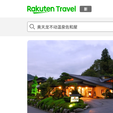
新
t
概况
客房及住宿套餐
评论
设施
o
p
P
a
g
e
_
s
e
a
r
c
h