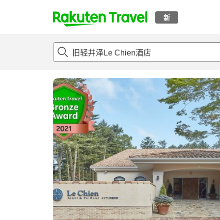
新
t
概况
客房及住宿套餐
评论
设施
o
p
P
a
g
e
_
s
e
a
r
c
h