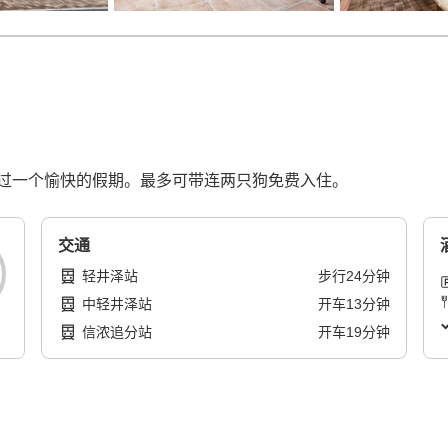
过一个愉快的假期。最多可带连两只狗免费入住。
交通
轻井泽站
步行
24
分钟
中轻井泽站
开车
13
分钟
信浓追分站
开车
19
分钟