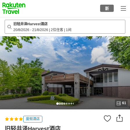
to
新
top
page
旧轻井泽Harvest酒店
20/8/2026
-
21/8/2026
|
2位住客
|
1间
61
度假酒店
旧轻井泽Harvest酒店