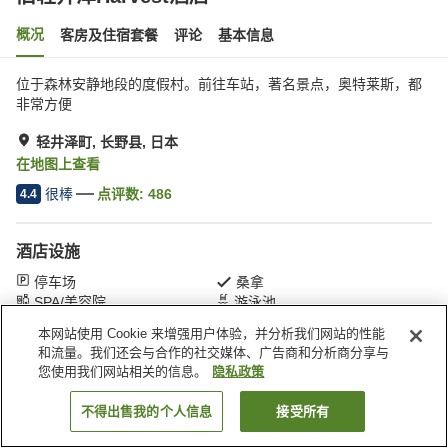
概况
客房及住宿套餐
评论
基本信息
位于森林安静地段的度假村。前往车站，著名景点，奥特莱斯，都
非常方便
轻井泽町, 长野县, 日本
在地图上查看
很棒
点评数:
486
4.4
酒店设施
停车场
桑拿
SPA/美容院
游泳池
本网站使用 Cookie 来增强用户体验，并分析我们网站的性能
和流量。我们还会与合作的社交媒体、广告商和分析商分享与
首页
日本
长野县
轻井泽町
旧轻井泽Harvest酒店
您使用我们网站相关的信息。
隐私政策
不得出售我的个人信息
接受所有
搜索客房