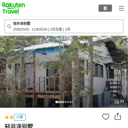
to
新
top
page
轻井泽别墅
20/8/2026
-
21/8/2026
|
2位住客
|
1间
57
小屋
轻井泽别墅