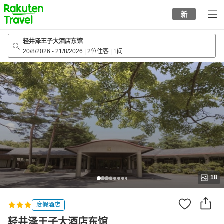
to
新
top
page
轻井泽王子大酒店东馆
20/8/2026
-
21/8/2026
|
2位住客
|
1间
18
度假酒店
轻井泽王子大酒店东馆