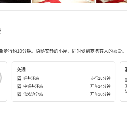
屋
街步行约10分钟。隐秘安静的小屋，同时受到商务客人的喜爱。
交通
轻井泽站
步行
18
分钟
中轻井泽站
开车
14
分钟
信浓追分站
开车
20
分钟