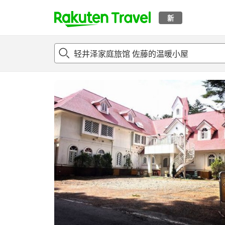
新
t
概况
客房及住宿套餐
评论
设施
o
p
P
a
g
e
_
s
e
a
r
c
h