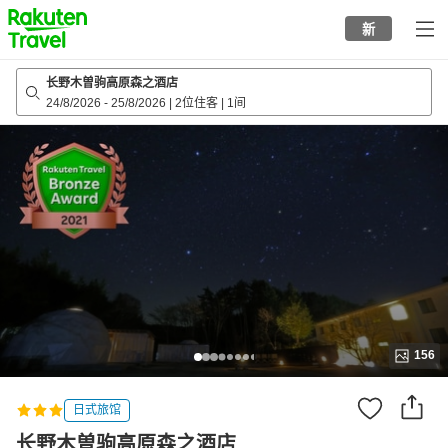
to
新
top
page
长野木曽驹高原森之酒店
24/8/2026
-
25/8/2026
|
2位住客
|
1间
156
日式旅馆
长野木曽驹高原森之酒店