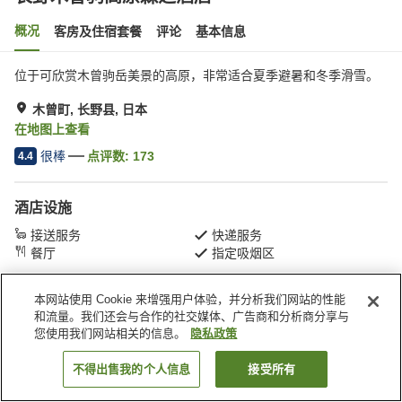
概况
客房及住宿套餐
评论
基本信息
位于可欣赏木曾驹岳美景的高原，非常适合夏季避暑和冬季滑雪。
木曾町, 长野县, 日本
在地图上查看
很棒
点评数:
173
4.4
酒店设施
接送服务
快递服务
餐厅
指定吸烟区
本网站使用 Cookie 来增强用户体验，并分析我们网站的性能
首页
日本
长野县
木曾町
长野木曽驹高原森之酒店
和流量。我们还会与合作的社交媒体、广告商和分析商分享与
您使用我们网站相关的信息。
隐私政策
不得出售我的个人信息
接受所有
搜索客房