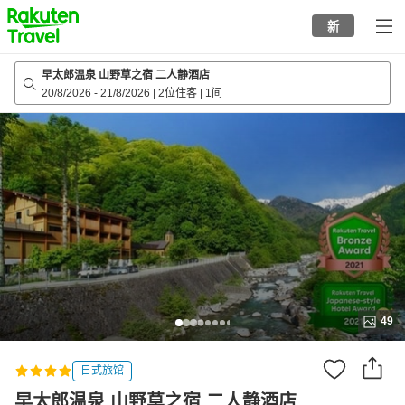
to
新
top
page
早太郎温泉 山野草之宿 二人静酒店
20/8/2026
-
21/8/2026
|
2位住客
|
1间
49
日式旅馆
早太郎温泉 山野草之宿 二人静酒店