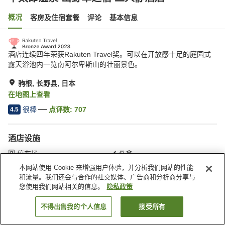
概况
客房及住宿套餐
评论
基本信息
酒店连续四年荣获Rakuten Travel奖。可以在开放感十足的庭园式
露天浴池内一览南阿尔卑斯山的壮丽景色。
驹根, 长野县, 日本
在地图上查看
很棒
点评数:
707
4.5
酒店设施
停车场
桑拿
SPA/美容院
餐厅
本网站使用 Cookie 来增强用户体验，并分析我们网站的性能
和流量。我们还会与合作的社交媒体、广告商和分析商分享与
您使用我们网站相关的信息。
隐私政策
首页
日本
长野县
驹根
早太郎温泉 山野草之宿 二人静酒店
不得出售我的个人信息
接受所有
搜索客房