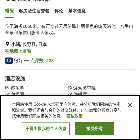
概况
客房及住宿套餐
评论
基本信息
位于海拔1050米。有可穿过云层俯瞰壮丽景色的露天浴池。八岳山
全景和东信山脉令人惊叹。
小诸, 长野县, 日本
在地图上查看
很好
点评数:
228
4.2
酒店设施
停车场
SPA/美容院
休息室
咖啡厅
本网站使用 Cookie 来增强用户体验，并分析我们网站的性能
和流量。我们还会与合作的社交媒体、广告商和分析商分享与
首页
日本
长野县
小诸
菱野温泉 常盘馆
您使用我们网站相关的信息。
隐私政策
不得出售我的个人信息
接受所有
搜索客房