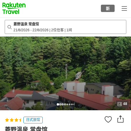
to
新
top
page
菱野温泉 常盘馆
21/8/2026
-
22/8/2026
|
2位住客
|
1间
48
日式旅馆
菱野温泉 常盘馆