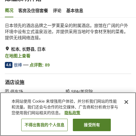
概况
客房及住宿套餐
评论
基本信息
日本领先的酒店品牌之一罗莱夏朵的附属酒店。旅馆在广阔的户外
环境中设有立式温泉浴池，并提供采用当地时令食材烹制的菜肴。
提供无线网络连接。
松本, 长野县, 日本
在地图上查看
很棒
点评数:
89
4.6
酒店设施
停车场
SPA/美容院
餐厅
自动售货机
本网站使用 Cookie 来增强用户体验，并分析我们网站的性能
和流量。我们还会与合作的社交媒体、广告商和分析商分享与
您使用我们网站相关的信息。
隐私政策
首页
日本
长野县
松本
扉温泉明神馆
不得出售我的个人信息
接受所有
搜索客房