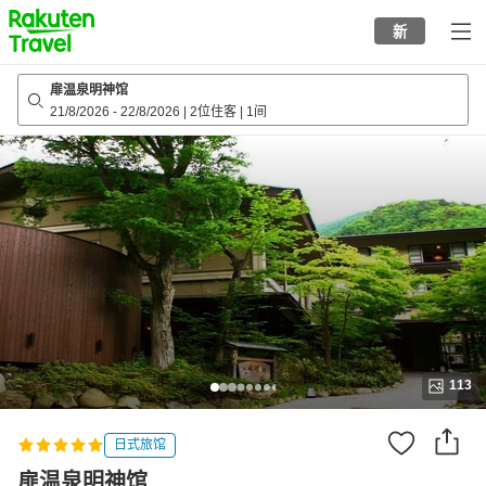
to
新
top
page
扉温泉明神馆
21/8/2026
-
22/8/2026
|
2位住客
|
1间
113
日式旅馆
扉温泉明神馆