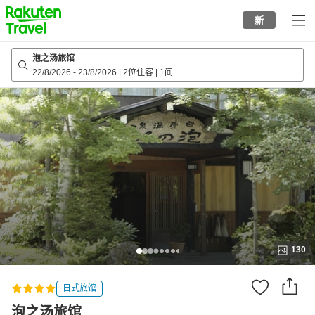
to
新
top
page
泡之汤旅馆
22/8/2026
-
23/8/2026
|
2位住客
|
1间
130
日式旅馆
泡之汤旅馆