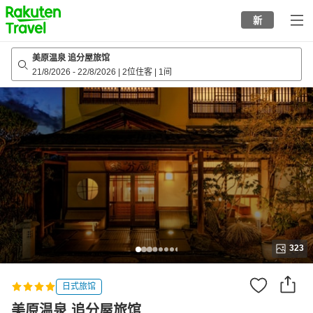
to
新
top
page
美原温泉 追分屋旅馆
21/8/2026
-
22/8/2026
|
2位住客
|
1间
323
日式旅馆
美原温泉 追分屋旅馆