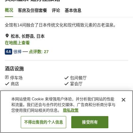
概况
客房及住宿套餐
评论
基本信息
全馆有14间融合了日本传统文化和现代精致元素的古老温泉。
松本, 长野县, 日本
在地图上查看
很棒
点评数:
27
4.6
酒店设施
停车场
包间餐厅
商店
宴会厅
本网站使用 Cookie 来增强用户体验，并分析我们网站的性能
首页
日本
长野县
松本
美原温泉 追分屋旅馆
和流量。我们还会与合作的社交媒体、广告商和分析商分享与
您使用我们网站相关的信息。
隐私政策
不得出售我的个人信息
接受所有
搜索客房