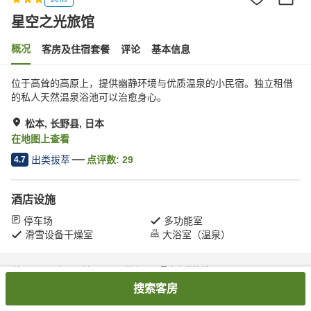
星空之光旅馆
概况
客房及住宿套餐
评论
基本信息
位于高耸的高原上，提供幽静环境与优质温泉的小民宿。独立租借
的私人天然温泉浴池可以治愈身心。
松本, 长野县, 日本
在地图上查看
出类拔萃
点评数:
29
4.7
酒店设施
停车场
多功能室
滑雪设备干燥室
大浴室（温泉）
首页
日本
长野县
松本
星空之光旅馆
搜索客房