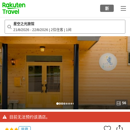
to
新
top
page
星空之光旅馆
21/8/2026
-
22/8/2026
|
2位住客
|
1间
56
目前无法预约该酒店。
民宿