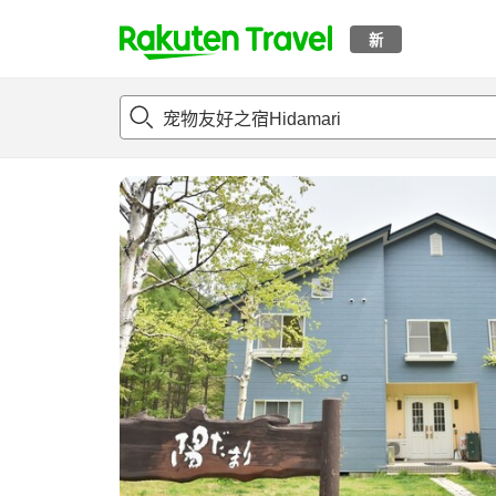
新
t
概况
客房及住宿套餐
评论
设施
o
p
P
a
g
e
_
s
e
a
r
c
h