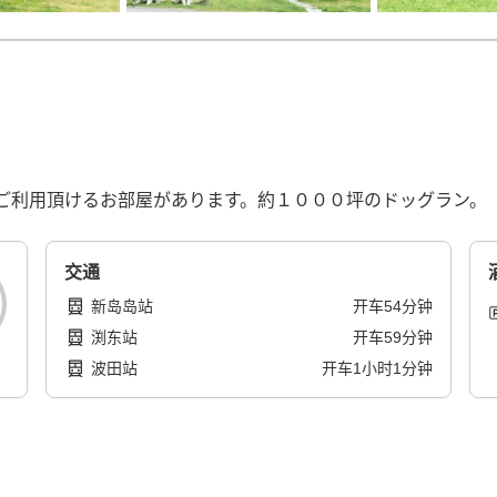
ご利用頂けるお部屋があります。約１０００坪のドッグラン。
交通
新岛岛站
开车
54
分钟
渕东站
开车
59
分钟
波田站
开车
1
小时
1
分钟