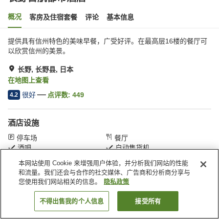
概况
客房及住宿套餐
评论
基本信息
提供具有信州特色的美味早餐，广受好评。在最高层16楼的餐厅可
以欣赏信州的美景。
长野, 长野县, 日本
在地图上查看
很好
点评数:
449
4.2
酒店设施
停车场
餐厅
酒吧
自动售货机
本网站使用 Cookie 来增强用户体验，并分析我们网站的性能
和流量。我们还会与合作的社交媒体、广告商和分析商分享与
首页
日本
长野县
长野
长野日航都市酒店
您使用我们网站相关的信息。
隐私政策
不得出售我的个人信息
接受所有
搜索客房