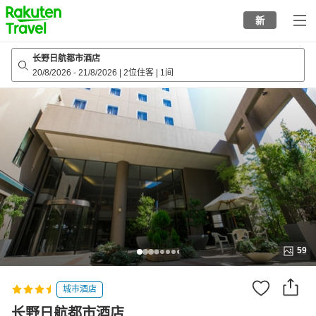
to
新
top
page
长野日航都市酒店
20/8/2026
-
21/8/2026
|
2位住客
|
1间
59
城市酒店
长野日航都市酒店