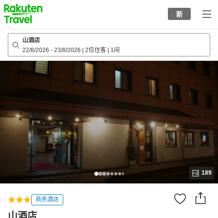
to
新
top
page
山酒店
22/8/2026
-
23/8/2026
|
2位住客
|
1间
189
商务酒店
山酒店