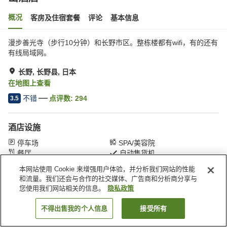
概况
客房及住宿套餐
评论
基本信息
漫步善光寺（步行10分钟）和长野市区。整栋楼都有wifi，有的还有
有线局域网。
长野, 长野县, 日本
在地图上查看
不错
点评数:
294
3.5
酒店设施
停车场
SPA/美容院
餐厅
自动售货机
本网站使用 Cookie 来增强用户体验，并分析我们网站的性能
和流量。我们还会与合作的社交媒体、广告商和分析商分享与
首页
日本
长野县
长野
山酒店
您使用我们网站相关的信息。
隐私政策
不得出售我的个人信息
接受所有
搜索客房