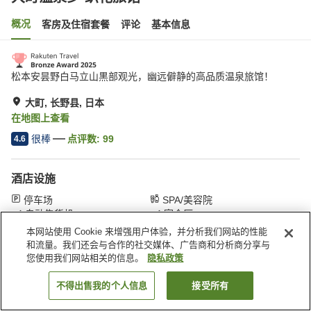
概况
客房及住宿套餐
评论
基本信息
松本安昙野白马立山黒部观光，幽远僻静的高品质温泉旅馆！
大町, 长野县, 日本
在地图上查看
很棒
点评数:
99
4.6
酒店设施
停车场
SPA/美容院
自动售货机
宴会厅
本网站使用 Cookie 来增强用户体验，并分析我们网站的性能
和流量。我们还会与合作的社交媒体、广告商和分析商分享与
首页
日本
长野县
大町
大町温泉乡 织花旅馆
您使用我们网站相关的信息。
隐私政策
不得出售我的个人信息
接受所有
搜索客房