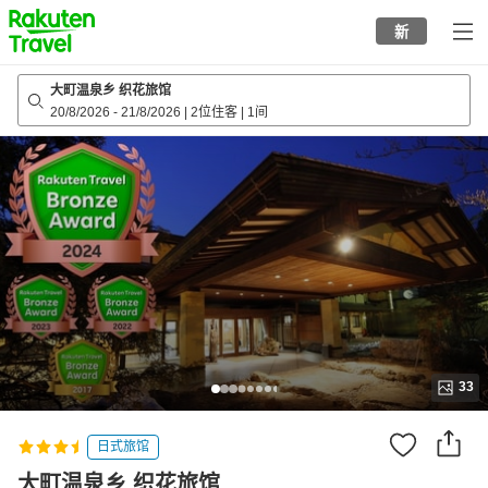
to
新
top
page
大町温泉乡 织花旅馆
20/8/2026
-
21/8/2026
|
2位住客
|
1间
33
日式旅馆
大町温泉乡 织花旅馆