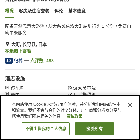
概况
客房及住宿套餐
评论
基本信息
配备天然温泉大浴池 / 从大糸线信浓大町站步行约 1 分钟 / 免费自
助早餐服务
大町, 长野县, 日本
在地图上查看
很棒
点评数:
488
4.3
酒店设施
停车场
SPA/美容院
餐厅
自动售货机
本网站使用 Cookie 来增强用户体验，并分析我们网站的性能
和流量。我们还会与合作的社交媒体、广告商和分析商分享与
首页
日本
长野县
大町
露樱酒店 信浓大町站前
您使用我们网站相关的信息。
隐私政策
不得出售我的个人信息
接受所有
搜索客房