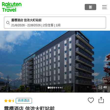
to
新
top
page
露樱酒店 信浓大町站前
21/8/2026
-
22/8/2026
|
2位住客
|
1间
40
商务酒店
露樱酒店 信浓大町站前