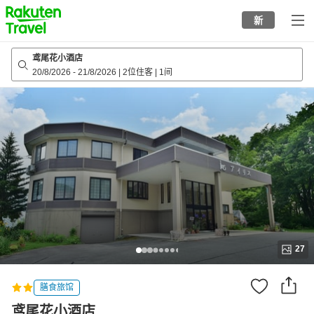
to
新
top
page
鸢尾花小酒店
20/8/2026
-
21/8/2026
|
2位住客
|
1间
27
膳食旅馆
鸢尾花小酒店