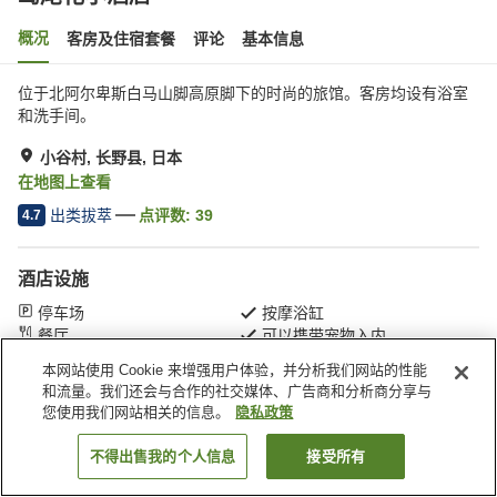
概况
客房及住宿套餐
评论
基本信息
位于北阿尔卑斯白马山脚高原脚下的时尚的旅馆。客房均设有浴室
和洗手间。
小谷村, 长野县, 日本
在地图上查看
出类拔萃
点评数:
39
4.7
酒店设施
停车场
按摩浴缸
餐厅
可以携带宠物入内
本网站使用 Cookie 来增强用户体验，并分析我们网站的性能
和流量。我们还会与合作的社交媒体、广告商和分析商分享与
首页
日本
长野县
小谷村
鸢尾花小酒店
您使用我们网站相关的信息。
隐私政策
不得出售我的个人信息
接受所有
搜索客房