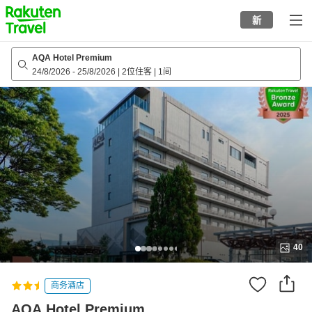
to
新
top
page
AQA Hotel Premium
24/8/2026
-
25/8/2026
|
2位住客
|
1间
40
商务酒店
AQA Hotel Premium