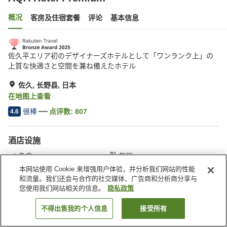
概况
客房及住宿套餐
评论
基本信息
佐久平エリア初のデザイナーズホテルとして「ワンランク上」の
上質な快適さと空間を兼ね備えたホテル
佐久, 长野县, 日本
在地图上查看
很棒
点评数:
807
4.6
酒店设施
桑拿
餐厅
休息室
自动售货机
本网站使用 Cookie 来增强用户体验，并分析我们网站的性能
和流量。我们还会与合作的社交媒体、广告商和分析商分享与
您使用我们网站相关的信息。
隐私政策
首页
日本
长野县
佐久
AQA Hotel Premium
不得出售我的个人信息
接受所有
搜索客房