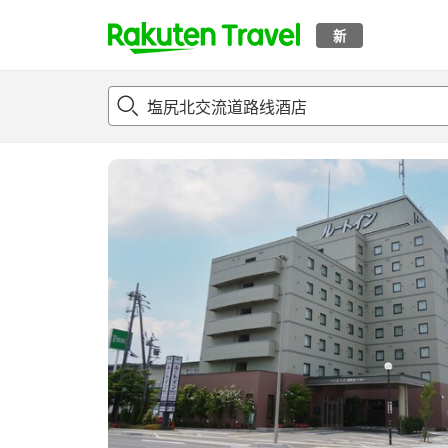
新
t
概况
客房及住宿套餐
评论
设施
o
p
P
a
g
e
_
s
e
a
r
c
h