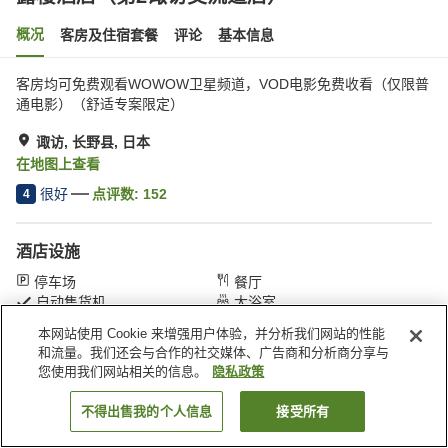
概况
客房及住宿套餐
评论
基本信息
客房均可免费观看WOWOW卫星频道，VOD电影免费收看（仅限普
通电影）（舒适专案限定）
诹访, 长野县, 日本
在地图上查看
很好
点评数:
152
4
酒店设施
停车场
餐厅
自动售货机
大浴室
本网站使用 Cookie 来增强用户体验，并分析我们网站的性能
和流量。我们还会与合作的社交媒体、广告商和分析商分享与
首页
日本
长野县
诹访
露樱酒店（第2诹访交流道店）
您使用我们网站相关的信息。
隐私政策
不得出售我的个人信息
接受所有
搜索客房