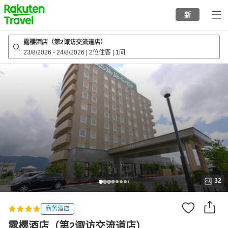
to
新
top
page
露樱酒店（第2诹访交流道店）
23/8/2026
-
24/8/2026
|
2位住客
|
1间
32
商务酒店
露樱酒店（第2诹访交流道店）