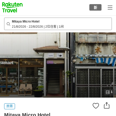
to
新
top
page
Mitaya Micro Hotel
21/8/2026
-
22/8/2026
|
2位住客
|
1间
1
民宿
Mitaya Micro Hotel