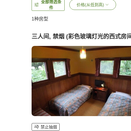
全部筛选条
价格(从低到高)
件
1种房型
三人间, 禁烟 (彩色玻璃灯光的西式房间
禁止抽烟