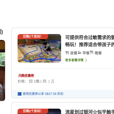
)
仅剩
2
个房间！
可提供符合过敏需求的
畅玩！推荐适合带孩子的方
就餐
早餐
晚餐
更多套餐详情
闪购优惠券
价格：
1
晚
|
|
使用优惠券以享
S$37.58
折扣
仅剩
2
个房间！
流星划过银河☆似乎触手可