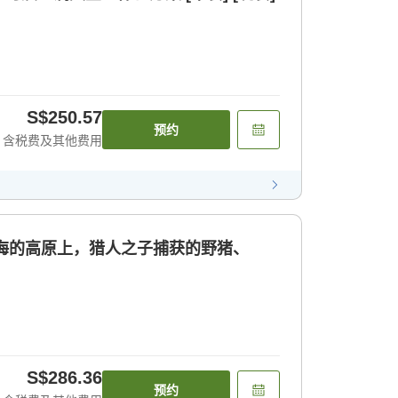
S$250.57
预约
含税费及其他费用
云海的高原上，猎人之子捕获的野猪、
S$286.36
预约