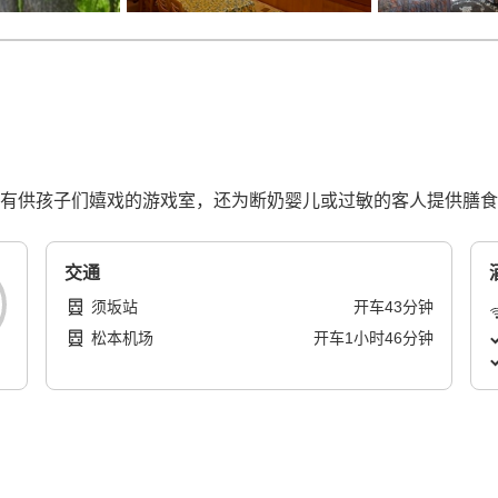
店设有供孩子们嬉戏的游戏室，还为断奶婴儿或过敏的客人提供膳
交通
须坂站
开车
43
分钟
松本机场
开车
1
小时
46
分钟