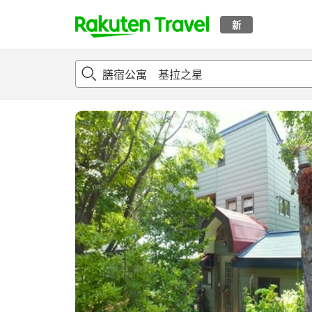
新
t
概况
客房及住宿套餐
评论
设施
o
p
P
a
g
e
_
s
e
a
r
c
h