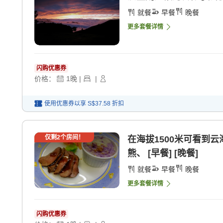
就餐
早餐
晚餐
更多套餐详情
闪购优惠券
价格：
1
晚
|
|
使用优惠券以享
S$37.58
折扣
仅剩
2
个房间！
在海拔1500米可看到
熊、 [早餐] [晚餐]
就餐
早餐
晚餐
更多套餐详情
闪购优惠券