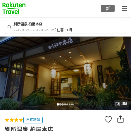
to
新
top
page
别所温泉 柏屋本店
22/8/2026
-
23/8/2026
|
2位住客
|
1间
158
日式旅馆
别所温泉 柏屋本店