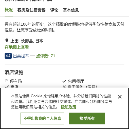
概况
客房及住宿套餐
评论
基本信息
拥有超过100年的历史，这个精致的度假胜地提供季节性美食和天然
温泉，让您享受放松的时刻。
上田, 长野县, 日本
在地图上查看
出类拔萃
点评数:
71
4.7
酒店设施
停车场
包间餐厅
商店
露天浴池（温泉）
本网站使用 Cookie 来增强用户体验，并分析我们网站的性能
和流量。我们还会与合作的社交媒体、广告商和分析商分享与
首页
日本
长野县
上田
别所温泉 柏屋本店
您使用我们网站相关的信息。
隐私政策
不得出售我的个人信息
接受所有
搜索客房