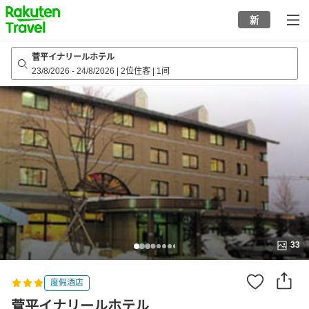
to
新
top
page
菅平イナリールホテル
23/8/2026
-
24/8/2026
|
2位住客
|
1间
33
度假酒店
菅平イナリールホテル