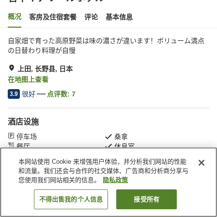
概况
客房及住宿套餐
评论
基本信息
自家畑で育った高原野菜は味の濃さが違います！ボリューム満点
の日替わり料理が自慢
上田, 长野县, 日本
在地图上查看
很好
点评数:
7
3.9
酒店设施
停车场
桑拿
餐厅
休息室
本网站使用 Cookie 来增强用户体验，并分析我们网站的性能
和流量。我们还会与合作的社交媒体、广告商和分析商分享与
首页
日本
长野县
上田
菅平イナリールホテル
您使用我们网站相关的信息。
隐私政策
不得出售我的个人信息
接受所有
搜索客房