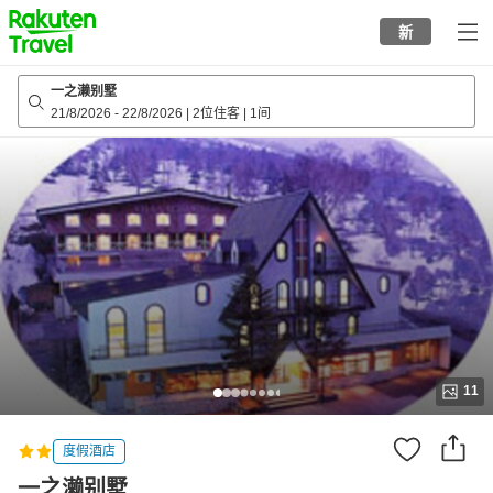
to
新
top
page
一之濑别墅
21/8/2026
-
22/8/2026
|
2位住客
|
1间
11
度假酒店
一之濑别墅