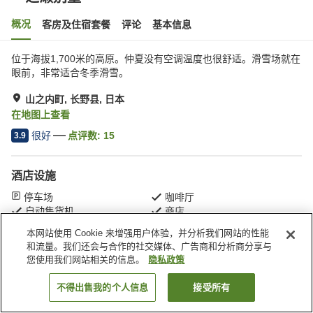
概况
客房及住宿套餐
评论
基本信息
位于海拔1,700米的高原。仲夏没有空调温度也很舒适。滑雪场就在
眼前，非常适合冬季滑雪。
山之内町, 长野县, 日本
在地图上查看
很好
点评数:
15
3.9
酒店设施
停车场
咖啡厅
自动售货机
商店
本网站使用 Cookie 来增强用户体验，并分析我们网站的性能
和流量。我们还会与合作的社交媒体、广告商和分析商分享与
首页
日本
长野县
山之内町
一之濑别墅
您使用我们网站相关的信息。
隐私政策
不得出售我的个人信息
接受所有
搜索客房