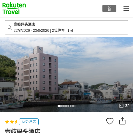
to
新
top
page
壹岐码头酒店
22/8/2026
-
23/8/2026
|
2位住客
|
1间
37
商务酒店
壹岐码头酒店