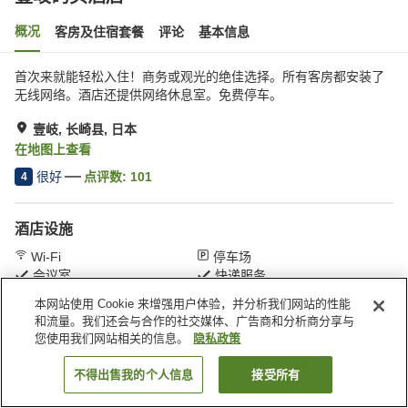
概况
客房及住宿套餐
评论
基本信息
首次来就能轻松入住！商务或观光的绝佳选择。所有客房都安装了
无线网络。酒店还提供网络休息室。免费停车。
壹岐, 长崎县, 日本
在地图上查看
很好
点评数:
101
4
酒店设施
Wi-Fi
停车场
会议室
快递服务
本网站使用 Cookie 来增强用户体验，并分析我们网站的性能
和流量。我们还会与合作的社交媒体、广告商和分析商分享与
首页
日本
长崎县
壹岐
壹岐码头酒店
您使用我们网站相关的信息。
隐私政策
不得出售我的个人信息
接受所有
搜索客房