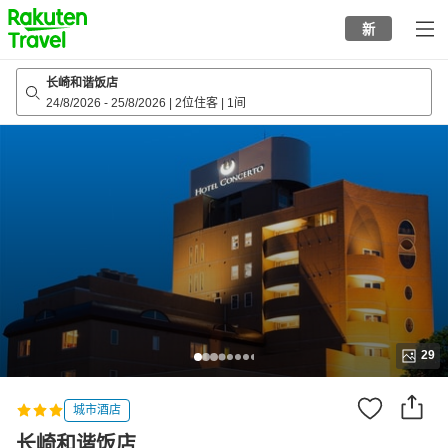
to
新
top
page
长崎和谐饭店
24/8/2026
-
25/8/2026
|
2位住客
|
1间
29
城市酒店
长崎和谐饭店