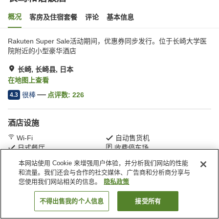
概况
客房及住宿套餐
评论
基本信息
Rakuten Super Sale活动期间，优惠券同步发行。位于长崎大学医
院附近的小型豪华酒店
长崎, 长崎县, 日本
在地图上查看
很棒
点评数:
226
4.3
酒店设施
Wi-Fi
自动售货机
日式餐厅
收费停车场
本网站使用 Cookie 来增强用户体验，并分析我们网站的性能
和流量。我们还会与合作的社交媒体、广告商和分析商分享与
首页
日本
长崎县
长崎
长崎和谐饭店
您使用我们网站相关的信息。
隐私政策
不得出售我的个人信息
接受所有
搜索客房