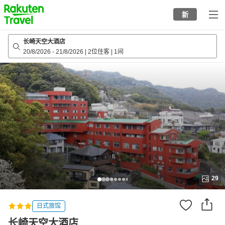
to
新
top
page
长崎天空大酒店
20/8/2026
-
21/8/2026
|
2位住客
|
1间
29
日式旅馆
长崎天空大酒店