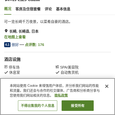
概况
客房及住宿套餐
评论
基本信息
可一览长崎千万夜景，以菜肴自豪的酒店。
长崎, 长崎县, 日本
在地图上查看
很好
点评数:
176
4.1
酒店设施
停车场
SPA/美容院
休息室
自动售货机
本网站使用 Cookie 来增强用户体验，并分析我们网站的性能
首页
日本
长崎县
长崎
长崎天空大酒店
和流量。我们还会与合作的社交媒体、广告商和分析商分享与
您使用我们网站相关的信息。
隐私政策
不得出售我的个人信息
接受所有
搜索客房