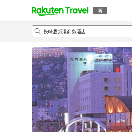
新
t
概况
客房及住宿套餐
评论
设施
o
p
P
a
g
e
_
s
e
a
r
c
h