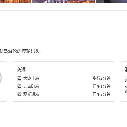
舰岛游轮的渡轮码头。
交通
大波止站
步行
2
分钟
五岛町站
开车
1
分钟
观光通站
开车
2
分钟