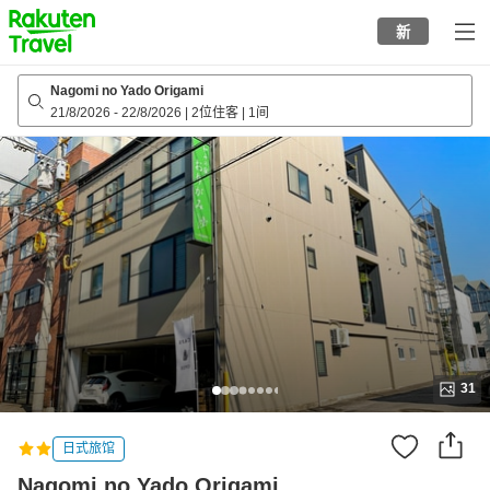
to
新
top
page
Nagomi no Yado Origami
21/8/2026
-
22/8/2026
|
2位住客
|
1间
31
日式旅馆
Nagomi no Yado Origami