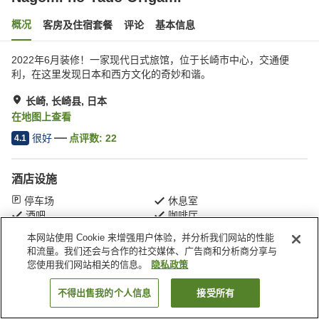
概况
客房及住宿套餐
评论
基本信息
2022年6月装修！一家现代日式旅馆，位于长崎市中心，交通便
利，在这里发现日本和西方文化的奇妙和谐。
长崎, 长崎县, 日本
在地图上查看
很好
点评数:
22
4.1
酒店设施
停车场
休息室
酒吧
咖啡厅
本网站使用 Cookie 来增强用户体验，并分析我们网站的性能
和流量。我们还会与合作的社交媒体、广告商和分析商分享与
首页
日本
长崎县
长崎
Nagomi no Yado Origami
您使用我们网站相关的信息。
隐私政策
不得出售我的个人信息
接受所有
搜索客房